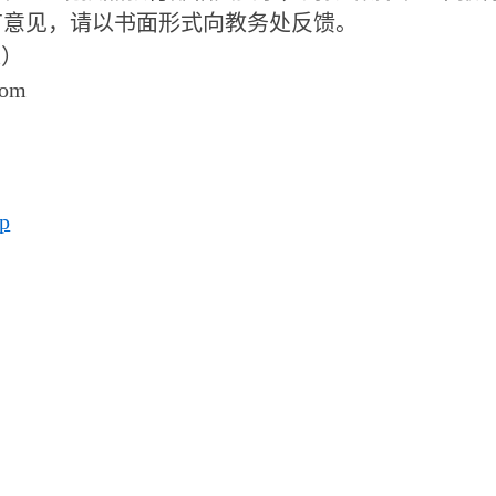
有意见，请以书面形式向教务处反馈。
处）
com
p