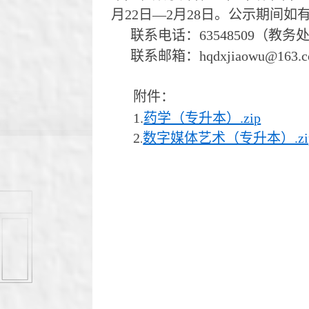
月
22
日
—2
月
28
日
。公示期间如
联系电话：
63548509
（教务
联系邮箱：
hqdxjiaowu
@
163
.
附件：
1.
药学（专升本）.zip
2
数字媒体艺术（专升本）.zi
.